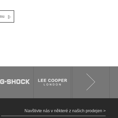
jnu
Navštivte nás v některé z našich prodejen >