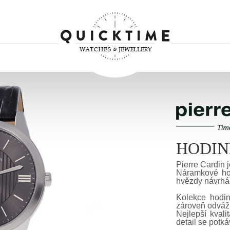
HODIN
Pierre Cardin j
Náramkové hod
hvězdy návrhář
Kolekce hodin
zároveň odváž
Nejlepší kval
detail se potká