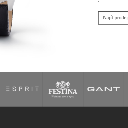
.
Najít prode