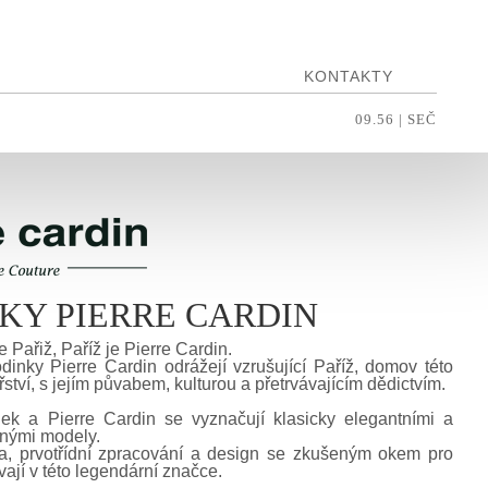
KONTAKTY
09.56
| SEČ
KY PIERRE CARDIN
e Pařiž, Paříž je Pierre Cardin.
inky Pierre Cardin odrážejí vzrušující Paříž, domov této
ství, s jejím půvabem, kulturou a přetrvávajícím dědictvím.
ek a Pierre Cardin se vyznačují klasicky elegantními a
nými modely.
ita, prvotřídní zpracování a design se zkušeným okem pro
vají v této legendární značce.